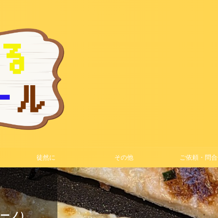
徒然に
その他
ご依頼・問合
モリーノ）
ゃが｣で
打ちそ
タイム
OK！
ング
ズケー
年）
で美味