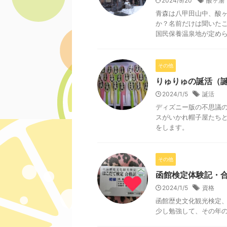
2024/9/20
酸ヶ湯
青森は八甲田山中、酸ヶ
か？名前だけは聞いた
国民保養温泉地が定められ
その他
りゅりゅの誕活（
2024/1/5
誕活
ディズニー版の不思議の
スがいかれ帽子屋たちと
をします。
その他
函館検定体験記・
2024/1/5
資格
函館歴史文化観光検定
少し勉強して、その年