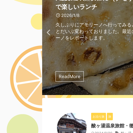
で楽しいランチ
いいお肉をお安く！
ば久蔵とひろめ荘入浴セット
を
キを購入
しいおやつタイム
2025/10/26
2025/10/28
2025/10/25
2025/10/25
でお得！
2025/12/12
2026/1/8
2025/10/27
2025/10/25
2025/10/25
お刺身が食べたい時、いか太郎さん
松川町の一軒家カフェ、吉和寿（き
旅行のために早朝に函館を出発し、
熊が多い今年、北斗市の紅葉フェス
とが多いです。気軽に入れて、日本
ず）。1日中食べられるモーニング
朝食をとることになりました。調べ
になってしまいました。残念に思っ
2025/10/28
久しぶりにアモリーノへ行ってみる
新しいお店を見つけたので、予約を
赤と緑の外観が素敵な羊の家さん。
近所に新しくチーズケーキ屋さんが
登別第一滝本館へ宿泊した際、おや
も多くて、お刺身がうまい、その上
店でしたので紹介します。
豆の木さんがヒットし、お邪魔しま
ら、去年の紅葉フェスタの写真が残
とだいぶ変わっておりました。最近
問してみました。大当たりの美味し
って初訪問してみましたのでレポー
のうわさを聞いて、いち早く買いに
の観音山フルーツパーラー登別を訪
休日何をして遊ぶか迷ったら、ふら
手頃で。メニューの種類も多いので
レポートします。
したのでアップします。今年の中止
ーノをレポートします。
見つけました！安くて旨くて気取ら
す。
た。
た。フルーツたっぷりの素敵なおや
部へ行きませんか。「味の散歩道」
シーンでも使いやいお店です。
れな思いをこの写真で少しでも昇華
店、最高です！
を過ごせました！
ットプランがお得ですのでご紹介い
ださい。
す！
ReadMore
ReadMore
ReadMore
ReadMore
ReadMore
ReadMore
ReadMore
ReadMore
ReadMore
ReadMore
お泊り旅
旅
酸ヶ湯温泉旅館・