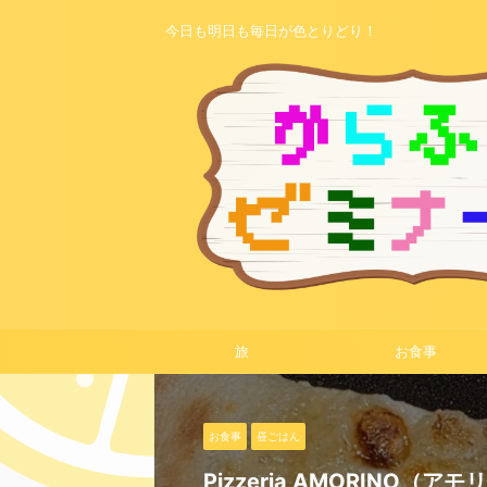
今日も明日も毎日が色とりどり！
旅
お食事
お食事
お食事
昼ごはん
夜ごはん
お泊り旅
朝ごはん
お食事
おやつ
日帰り旅
おやつ
昼ごはん
夜ごはん
旅
お食事
お泊り旅
夜ごはん
朝ごはん
お食事
旅
旅
Pizzeria AMORINO（ア
函館市本町 大衆焼肉｢いっち
南茅部で「味の散歩道」、手
いか太郎総本店
羊の家で素敵なジンギスカン
吉和寿のモーニングは1日中
苫小牧・豆の木さんでモーニ
ロケットチーズケーキでチー
北斗市紅葉フェスタ（2024
観音山フルーツパーラー登別