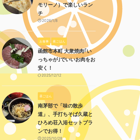
モリーノ）で楽しいラン
チ
2026/1/8
お食事
夜ごはん
函館市本町 大衆焼肉｢い
っちゃが｣でいいお肉をお
安く！
2025/12/12
昼ごはん
南茅部で「味の散歩
道」、手打ちそば久蔵と
ひろめ荘入浴セットプラ
ンでお得！
2025/10/28