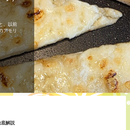
プラン
に来るこ
ちか
苫小牧で
タは中止
酒の種類
が素敵なお
てみると
ていた
と、以前
とって訪
予約をと
できたと
つに館内
価格もお
したので
っていま
のアモリ
いお店を
トしま
行きまし
れまし
っと南茅
、どんな
で満たさ
ないお
つタイム
というセ
させてく
たしま
徹底解説