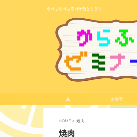
今日も明日も毎日が色とりどり！
旅
お食事
HOME
>
焼肉
焼肉