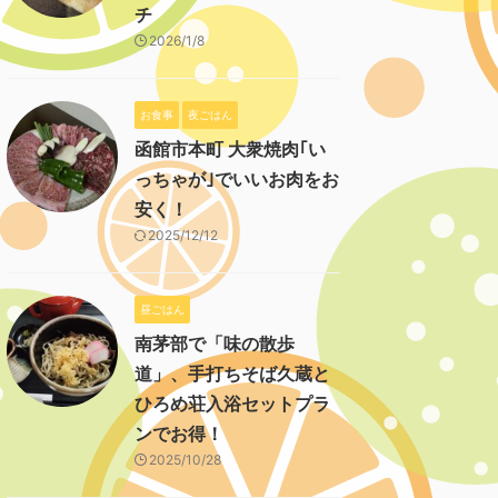
チ
2026/1/8
お食事
夜ごはん
函館市本町 大衆焼肉｢い
っちゃが｣でいいお肉をお
安く！
2025/12/12
昼ごはん
南茅部で「味の散歩
道」、手打ちそば久蔵と
ひろめ荘入浴セットプラ
ンでお得！
2025/10/28