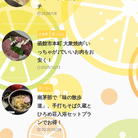
チ
2026/1/8
お食事
夜ごはん
函館市本町 大衆焼肉｢い
っちゃが｣でいいお肉をお
安く！
2025/12/12
昼ごはん
南茅部で「味の散歩
道」、手打ちそば久蔵と
ひろめ荘入浴セットプラ
ンでお得！
2025/10/28