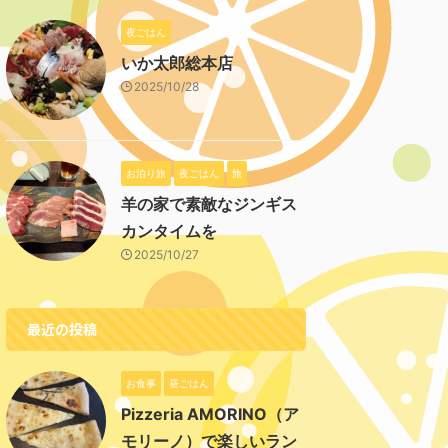
夜ごはん
いか太郎総本店
2025/10/28
お泊り旅
夜ごはん
旅
羊の家で素敵なジンギス
カンタイムを
2025/10/27
最近の投稿
お食事
昼ごはん
Pizzeria AMORINO（ア
モリーノ）で楽しいラン