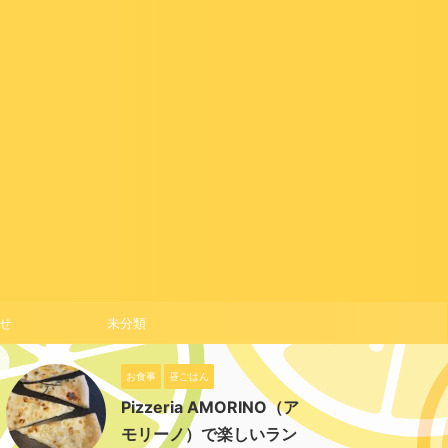
せ
未分類
お食事
昼ごはん
Pizzeria AMORINO（ア
モリーノ）で楽しいラン